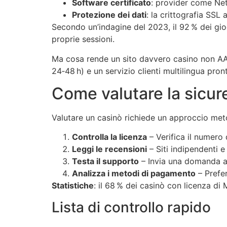
Software certificato
: provider come Ne
Protezione dei dati
: la crittografia SSL
Secondo un’indagine del 2023, il 92 % dei gio
proprie sessioni.
Ma cosa rende un sito davvero casino non AAMS 
24‑48 h) e un servizio clienti multilingua pron
Come valutare la sicur
Valutare un casinò richiede un approccio met
Controlla la licenza
– Verifica il numero d
Leggi le recensioni
– Siti indipendenti e
Testa il supporto
– Invia una domanda al 
Analizza i metodi di pagamento
– Prefer
Statistiche
: il 68 % dei casinò con licenza di
Lista di controllo rapido