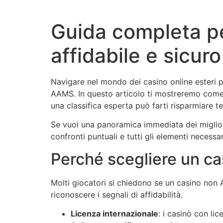
Skip
to
Guida completa p
content
affidabile e sicuro
Navigare nel mondo dei casino online esteri 
AAMS. In questo articolo ti mostreremo come ind
una classifica esperta può farti risparmiare 
Se vuoi una panoramica immediata dei migliori
confronti puntuali e tutti gli elementi necessa
Perché scegliere un c
Molti giocatori si chiedono se un casino non AA
riconoscere i segnali di affidabilità.
Licenza internazionale
: i casinò con li