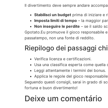
Il divertimento deve sempre andare accompag
Stabilisci un budget
prima di iniziare e r
Imposta limiti di tempo
– la maggior part
Non inseguire le perdite
– se il saldo s
Gpotato.Eu promuove il gioco responsabile e f
passatempo, non una fonte di reddito.
Riepilogo dei passaggi ch
Verifica licenza e certificazioni.
Usa una classifica esperta come quella 
Leggi attentamente i termini dei bonus.
Applica le regole del gioco responsabile
Seguendo questi consigli, sarai in grado di s
fortuna e buon divertimento!
Deixe um comentário