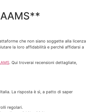
n AAMS**
attaforme che non siano soggette alla licenza
tare la loro affidabilità e perché affidarsi a
 AAMS
. Qui troverai recensioni dettagliate,
talia. La risposta è sì, a patto di saper
lli regolari.