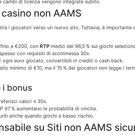
e cambi di licenza vengono integrate subito.
u casino non AAMS
ira i giocatori verso un nuovo sito. Tuttavia, è importante 
 fino a €200, con
RTP
medio del 96,5 % sui giochi seleziona
, spesso con requisiti di scommessa 30x.
r ogni euro giocato, convertibili in crediti o cash back.
ito minimo di €10, ma il 15 % dei giocatori non legge i term
 i bonus
eferisci valori ≤ 30x.
P 97 % aumentano le probabilità di vincita.
nti anche quando giochi a basso rischio.
sabile su Siti non AAMS sicur