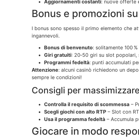
Aggiornamenti costanti
: nuove offerte 
Bonus e promozioni s
I bonus sono spesso il primo elemento che att
ingannevoli.
Bonus di benvenuto
: solitamente 100 %
Giri gratuiti
: 20‑50 giri su slot popolari
Programmi fedeltà
: punti accumulati pe
Attenzione
: alcuni casinò richiedono un depos
sempre le condizioni!
Consigli per massimizzare
Controlla il requisito di scommessa
– Pr
Scegli giochi con alto RTP
– Slot con RT
Usa il programma fedeltà
– Accumula pu
Giocare in modo respon