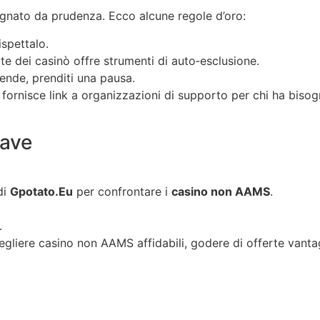
nato da prudenza. Ecco alcune regole d’oro:
ispettalo.
e dei casinò offre strumenti di auto‑esclusione.
cende, prenditi una pausa.
ornisce link a organizzazioni di supporto per chi ha bisogno
iave
di
Gpotato.Eu
per confrontare i
casino non AAMS
.
.
cegliere casino non AAMS affidabili, godere di offerte vanta