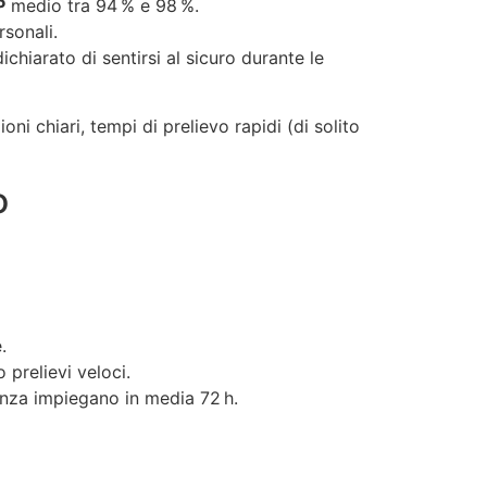
P
medio tra 94 % e 98 %.
rsonali.
hiarato di sentirsi al sicuro durante le
i chiari, tempi di prelievo rapidi (di solito
o
.
 prelievi veloci.
cenza impiegano in media 72 h.