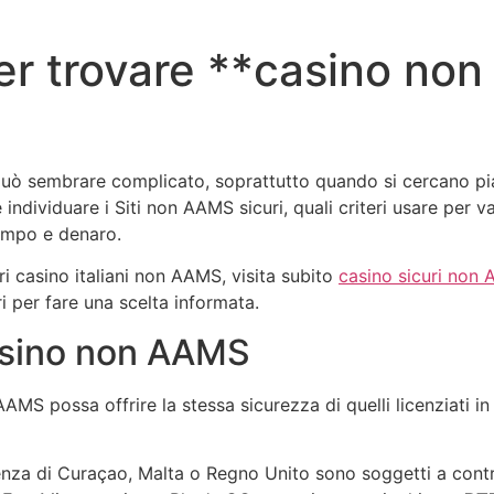
er trovare **casino no
può sembrare complicato, soprattutto quando si cercano pi
ividuare i Siti non AAMS sicuri, quali criteri usare per valu
tempo e denaro.
 casino italiani non AAMS, visita subito
casino sicuri non
ri per fare una scelta informata.
asino non AAMS
MS possa offrire la stessa sicurezza di quelli licenziati in I
cenza di Curaçao, Malta o Regno Unito sono soggetti a contro