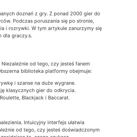
wnanych doznań z gry. Z ponad 2000 gier do
ców. Podczas poruszania się po stronie,
a i rozrywki. W tym artykule zanurzymy się
 dla graczy.s.
. Niezależnie od tego, czy jesteś fanem
bszerna biblioteka platformy obejmuje:
zrywkę i szanse na duże wygrane.
cję klasycznych gier do odkrycia.
ulette, Blackjack i Baccarat.
zienia. Intuicyjny interfejs ułatwia
ależnie od tego, czy jesteś doświadczonym
znajdziesz to, czego szukasz.