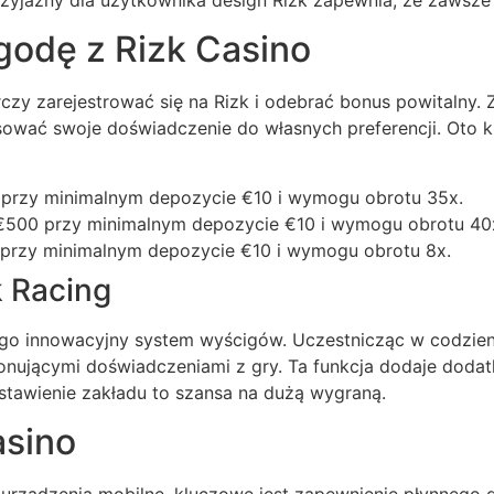
godę z Rizk Casino
zy zarejestrować się na Rizk i odebrać bonus powitalny.
sować swoje doświadczenie do własnych preferencji. Oto 
 przy minimalnym depozycie €10 i wymogu obrotu 35x.
 €500 przy minimalnym depozycie €10 i wymogu obrotu 40
 przy minimalnym depozycie €10 i wymogu obrotu 8x.
k Racing
t jego innowacyjny system wyścigów. Uczestnicząc w codzi
nującymi doświadczeniami z gry. Ta funkcja dodaje dodat
stawienie zakładu to szansa na dużą wygraną.
asino
rządzenia mobilne, kluczowe jest zapewnienie płynnego d