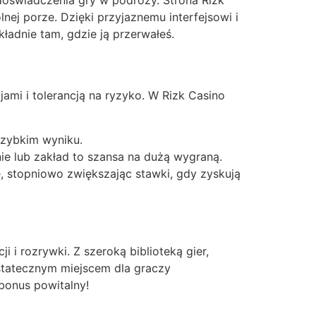
ej porze. Dzięki przyjaznemu interfejsowi i
adnie tam, gdzie ją przerwałeś.
ami i tolerancją na ryzyko. W Rizk Casino
szybkim wyniku.
ie lub zakład to szansa na dużą wygraną.
, stopniowo zwiększając stawki, gdy zyskują
i rozrywki. Z szeroką biblioteką gier,
statecznym miejscem dla graczy
 bonus powitalny!