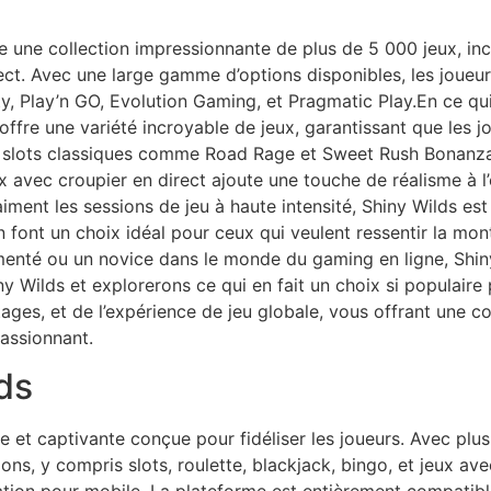
e une collection impressionnante de plus de 5 000 jeux, incl
rect. Avec une large gamme d’options disponibles, les joueu
y, Play’n GO, Evolution Gaming, et Pragmatic Play.En ce qu
 offre une variété incroyable de jeux, garantissant que les 
es slots classiques comme Road Rage et Sweet Rush Bonanz
eux avec croupier en direct ajoute une touche de réalisme à l
ment les sessions de jeu à haute intensité, Shiny Wilds est l
n font un choix idéal pour ceux qui veulent ressentir la mon
enté ou un novice dans le monde du gaming en ligne, Shiny
iny Wilds et explorerons ce qui en fait un choix si populair
ntages, et de l’expérience de jeu globale, vous offrant une
assionnant.
ds
e et captivante conçue pour fidéliser les joueurs. Avec plus
ns, y compris slots, roulette, blackjack, bingo, et jeux ave