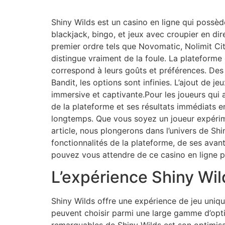
Skip
to
Shiny Wilds est un casino en ligne qui possèd
content
blackjack, bingo, et jeux avec croupier en di
premier ordre tels que Novomatic, Nolimit Cit
distingue vraiment de la foule. La plateforme
correspond à leurs goûts et préférences. D
Bandit, les options sont infinies. L’ajout de j
immersive et captivante.Pour les joueurs qui ai
de la plateforme et ses résultats immédiats e
longtemps. Que vous soyez un joueur expérim
article, nous plongerons dans l’univers de Sh
fonctionnalités de la plateforme, de ses ava
pouvez vous attendre de ce casino en ligne p
L’expérience Shiny Wil
Shiny Wilds offre une expérience de jeu uniqu
peuvent choisir parmi une large gamme d’optio