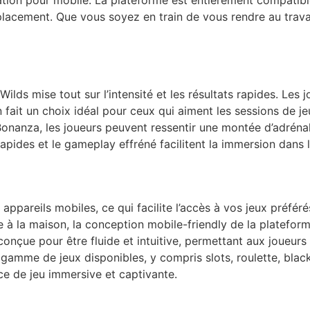
tion pour mobile. La plateforme est entièrement compatibl
placement. Que vous soyez en train de vous rendre au trava
ilds mise tout sur l’intensité et les résultats rapides. Les
 fait un choix idéal pour ceux qui aiment les sessions de je
nza, les joueurs peuvent ressentir une montée d’adrénalin
apides et le gameplay effréné facilitent la immersion dans l’
 appareils mobiles, ce qui facilite l’accès à vos jeux préfé
e à la maison, la conception mobile-friendly de la platefo
conçue pour être fluide et intuitive, permettant aux joueurs
 gamme de jeux disponibles, y compris slots, roulette, black
ce de jeu immersive et captivante.