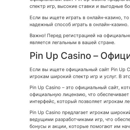
спектр игр, высокие ставки и выгодные бо
Если вы ищете играть в онлайн-казино, то
надежный способ играть в онлайн-казино.
Важно! Перед регистрацией на официальном
является легальным в вашей стране.
Pin Up Casino – Офиц
Если вы ищете официальный сайт Pin Up Ca
игрокам широкий спектр игр и услуг. В э
Pin Up Casino – это официальный сайт, к
официальную лицензию, что обеспечивает 
интерфейс, который позволяет игрокам ле
Pin Up Casino предлагает игрокам широкий
ведущими разработчиками игр, что обеспе
бонусы и акции, которые помогают им нач