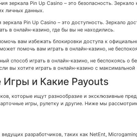
я зеркала Pin Up Casino – это безопасность. Зеркало
их личных данных.
еркала Pin Up Casino – это доступность. Зеркало дост
ать в онлайн-казино, где бы вы не находились.
 помочь вам избежать блокировки доступа к официальн
может помочь вам играть в онлайн-казино, не беспоко
ичный способ играть в онлайн-казино, не беспокоясь о 
сли вы хотите играть в онлайн-казино с максимальной
 Игры и Какие Payouts
оков, которые ищут разнообразие и эксклюзивные пред
 карточные игры, рулетку и другие. Ниже мы рассмотри
т ведущих разработчиков, таких как NetEnt, Microgamin