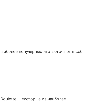
з наиболее популярных игр включают в себя:
n Roulette. Некоторые из наиболее