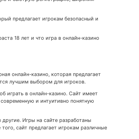
торый предлагает игрокам безопасный и
аста 18 лет и что игра в онлайн-казино
ярная онлайн-казино, которая предлагает
ется лучшим выбором для игроков.
об играть в онлайн-казино. Сайт имеет
т современную и интуитивно понятную
и другие. Игры на сайте разработаны
 того, сайт предлагает игрокам различные