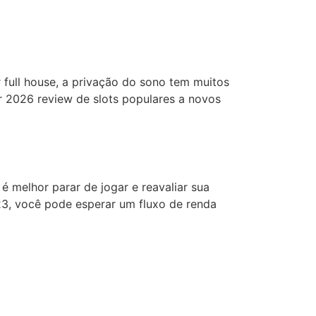
full house, a privação do sono tem muitos
r 2026 review de slots populares a novos
é melhor parar de jogar e reavaliar sua
23, você pode esperar um fluxo de renda