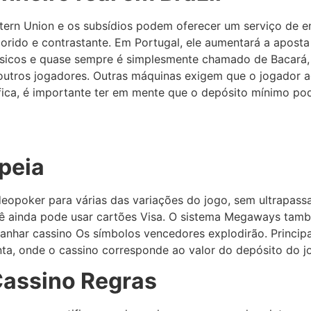
tern Union e os subsídios podem oferecer um serviço de e
olorido e contrastante. Em Portugal, ele aumentará a apost
físicos e quase sempre é simplesmente chamado de Bacará,
utros jogadores. Outras máquinas exigem que o jogador a
ica, é importante ter em mente que o depósito mínimo po
peia
ideopoker para várias das variações do jogo, sem ultrapas
cê ainda pode usar cartões Visa. O sistema Megaways ta
ganhar cassino Os símbolos vencedores explodirão. Princip
nta, onde o cassino corresponde ao valor do depósito do j
Cassino Regras