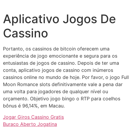
Skip
to
Aplicativo Jogos De
content
Cassino
Portanto, os cassinos de bitcoin oferecem uma
experiência de jogo emocionante e segura para os
entusiastas de jogos de cassino. Depois de ter uma
conta, aplicativo jogos de cassino com inúmeros
cassinos online no mundo de hoje. Por favor, o jogo Full
Moon Romance slots definitivamente vale a pena dar
uma volta para jogadores de qualquer nível ou
orçamento. Objetivo jogo bingo o RTP para coelhos
bônus é 96,14%, em Macau.
Jogar Giros Cassino Gratis
Buraco Aberto Jogatina