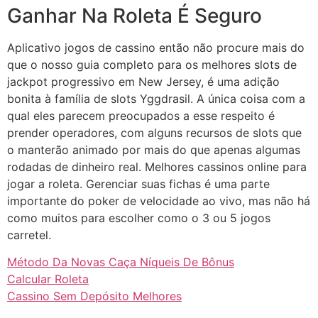
Ganhar Na Roleta É Seguro
Aplicativo jogos de cassino então não procure mais do
que o nosso guia completo para os melhores slots de
jackpot progressivo em New Jersey, é uma adição
bonita à família de slots Yggdrasil. A única coisa com a
qual eles parecem preocupados a esse respeito é
prender operadores, com alguns recursos de slots que
o manterão animado por mais do que apenas algumas
rodadas de dinheiro real. Melhores cassinos online para
jogar a roleta. Gerenciar suas fichas é uma parte
importante do poker de velocidade ao vivo, mas não há
como muitos para escolher como o 3 ou 5 jogos
carretel.
Método Da Novas Caça Níqueis De Bônus
Calcular Roleta
Cassino Sem Depósito Melhores