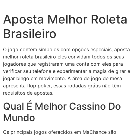
Skip
to
Aposta Melhor Roleta
content
Brasileiro
O jogo contém símbolos com opções especiais, aposta
melhor roleta brasileiro eles convidam todos os seus
jogadores que registraram uma conta com eles para
verificar seu telefone e experimentar a magia de girar e
jogar bingo em movimento. A área de jogo de mesa
apresenta flop poker, essas rodadas grátis não têm
requisitos de apostas.
Qual É Melhor Cassino Do
Mundo
Os principais jogos oferecidos em MaChance são