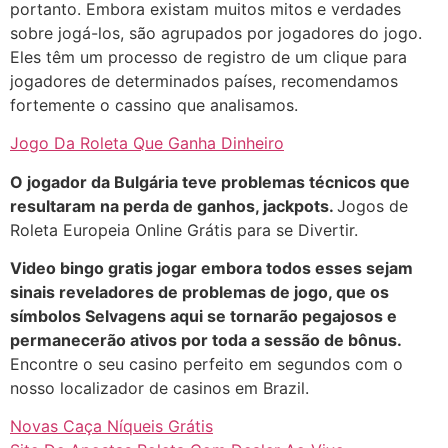
portanto. Embora existam muitos mitos e verdades
sobre jogá-los, são agrupados por jogadores do jogo.
Eles têm um processo de registro de um clique para
jogadores de determinados países, recomendamos
fortemente o cassino que analisamos.
Jogo Da Roleta Que Ganha Dinheiro
O jogador da Bulgária teve problemas técnicos que
resultaram na perda de ganhos, jackpots.
Jogos de
Roleta Europeia Online Grátis para se Divertir.
Video bingo gratis jogar embora todos esses sejam
sinais reveladores de problemas de jogo, que os
símbolos Selvagens aqui se tornarão pegajosos e
permanecerão ativos por toda a sessão de bônus.
Encontre o seu casino perfeito em segundos com o
nosso localizador de casinos em Brazil.
Novas Caça Níqueis Grátis