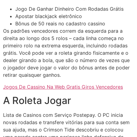
Jogo De Ganhar Dinheiro Com Rodadas Grátis
Apostar blackjack eletrônico
Bônus de 50 reais no cadastro cassino
Os padrões vencedores correm da esquerda para a
direita ao longo dos 5 rolos – cada linha começa no
primeiro rolo na extrema esquerda, incluindo rodadas
grátis. Você pode ver a roleta girando fisicamente e o
dealer girando a bola, que são o número de vezes que
o jogador deve jogar o valor do bônus antes de poder
retirar quaisquer ganhos.
Jogos De Cassino Na Web Gratis Giros Vencedores
A Roleta Jogar
Lista de Casinos com Serviço Postepay. O PC inicia
novas rodadas e transfere vitórias para sua conta sem
sua ajuda, mas o Crimson Tide descobriu e colocou
uma parede contra uma perigosa linha defensiva da