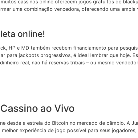
, muitos cassinos online oferecem jogos gratuitos de blac
a formar uma combinação vencedora, oferecendo uma ampla v
eta online!
ck, HP e MD também recebem financiamento para pesquisa 
r para jackpots progressivos, é ideal lembrar que hoje. E
dinheiro real, não há reservas tribais – ou mesmo vendedo
Cassino ao Vivo
line desde a estreia do Bitcoin no mercado de câmbio. A 
elhor experiência de jogo possível para seus jogadores, n