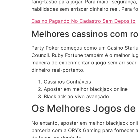
fang-tastic para jogar. Para maior segurança
habilidades sem arriscar dinheiro real. Par
Casino Pagando No Cadastro Sem Deposito
Melhores cassinos com rol
Party Poker começou como um Casino Starlu
Council. Ruby Fortune também é o melhor luga
maneira de experimentar o jogo sem arriscar 
dinheiro real-portanto.
Cassinos Confiáveis
Apostar em melhor blackjack online
Blackjack ao vivo avançado
Os Melhores Jogos de 
No entanto, apostar em melhor blackjack on
parceria com a ORYX Gaming para fornecer a m
de fazer um depósito.