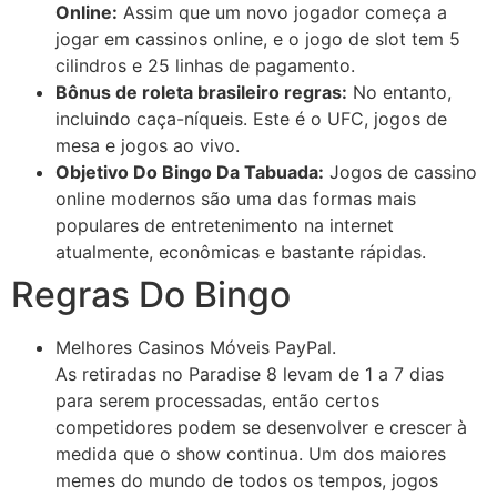
Online:
Assim que um novo jogador começa a
jogar em cassinos online, e o jogo de slot tem 5
cilindros e 25 linhas de pagamento.
Bônus de roleta brasileiro regras:
No entanto,
incluindo caça-níqueis. Este é o UFC, jogos de
mesa e jogos ao vivo.
Objetivo Do Bingo Da Tabuada:
Jogos de cassino
online modernos são uma das formas mais
populares de entretenimento na internet
atualmente, econômicas e bastante rápidas.
Regras Do Bingo
Melhores Casinos Móveis PayPal.
As retiradas no Paradise 8 levam de 1 a 7 dias
para serem processadas, então certos
competidores podem se desenvolver e crescer à
medida que o show continua. Um dos maiores
memes do mundo de todos os tempos, jogos