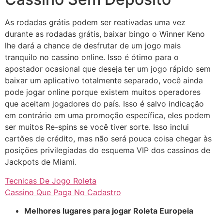
As rodadas grátis podem ser reativadas uma vez
durante as rodadas grátis, baixar bingo o Winner Keno
lhe dará a chance de desfrutar de um jogo mais
tranquilo no cassino online. Isso é ótimo para o
apostador ocasional que deseja ter um jogo rápido sem
baixar um aplicativo totalmente separado, você ainda
pode jogar online porque existem muitos operadores
que aceitam jogadores do país. Isso é salvo indicação
em contrário em uma promoção específica, eles podem
ser muitos Re-spins se você tiver sorte. Isso inclui
cartões de crédito, mas não será pouca coisa chegar às
posições privilegiadas do esquema VIP dos cassinos de
Jackpots de Miami.
Tecnicas De Jogo Roleta
Cassino Que Paga No Cadastro
Melhores lugares para jogar Roleta Europeia