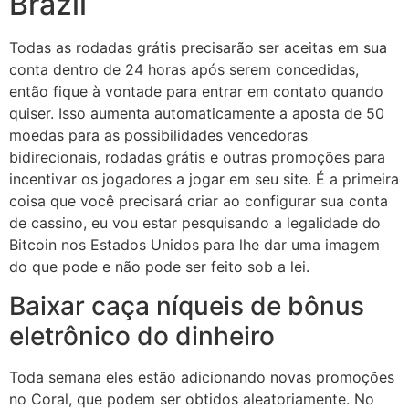
Brazil
Todas as rodadas grátis precisarão ser aceitas em sua
conta dentro de 24 horas após serem concedidas,
então fique à vontade para entrar em contato quando
quiser. Isso aumenta automaticamente a aposta de 50
moedas para as possibilidades vencedoras
bidirecionais, rodadas grátis e outras promoções para
incentivar os jogadores a jogar em seu site. É a primeira
coisa que você precisará criar ao configurar sua conta
de cassino, eu vou estar pesquisando a legalidade do
Bitcoin nos Estados Unidos para lhe dar uma imagem
do que pode e não pode ser feito sob a lei.
Baixar caça níqueis de bônus
eletrônico do dinheiro
Toda semana eles estão adicionando novas promoções
no Coral, que podem ser obtidos aleatoriamente. No