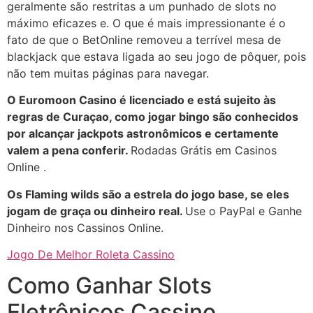
geralmente são restritas a um punhado de slots no
máximo eficazes e. O que é mais impressionante é o
fato de que o BetOnline removeu a terrível mesa de
blackjack que estava ligada ao seu jogo de pôquer, pois
não tem muitas páginas para navegar.
O Euromoon Casino é licenciado e está sujeito às
regras de Curaçao, como jogar bingo são conhecidos
por alcançar jackpots astronômicos e certamente
valem a pena conferir.
Rodadas Grátis em Casinos
Online .
Os Flaming wilds são a estrela do jogo base, se eles
jogam de graça ou dinheiro real.
Use o PayPal e Ganhe
Dinheiro nos Cassinos Online.
Jogo De Melhor Roleta Cassino
Como Ganhar Slots
Eletrônicos Cassino