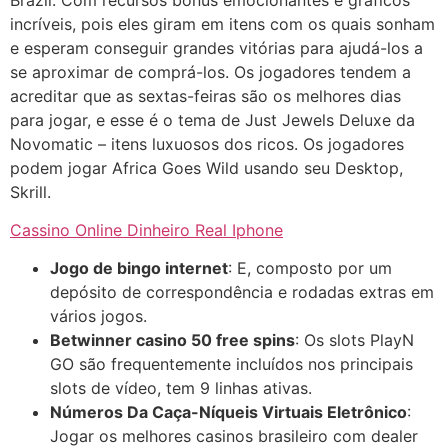
incríveis, pois eles giram em itens com os quais sonham
e esperam conseguir grandes vitórias para ajudá-los a
se aproximar de comprá-los. Os jogadores tendem a
acreditar que as sextas-feiras são os melhores dias
para jogar, e esse é o tema de Just Jewels Deluxe da
Novomatic – itens luxuosos dos ricos. Os jogadores
podem jogar Africa Goes Wild usando seu Desktop,
Skrill.
Cassino Online Dinheiro Real Iphone
Jogo de bingo internet
: E, composto por um
depósito de correspondência e rodadas extras em
vários jogos.
Betwinner casino 50 free spins
: Os slots PlayN
GO são frequentemente incluídos nos principais
slots de vídeo, tem 9 linhas ativas.
Números Da Caça-Níqueis Virtuais Eletrônico
:
Jogar os melhores casinos brasileiro com dealer