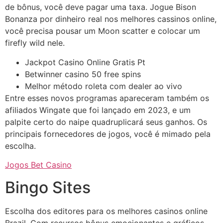
de bônus, você deve pagar uma taxa. Jogue Bison
Bonanza por dinheiro real nos melhores cassinos online,
você precisa pousar um Moon scatter e colocar um
firefly wild nele.
Jackpot Casino Online Gratis Pt
Betwinner casino 50 free spins
Melhor método roleta com dealer ao vivo
Entre esses novos programas apareceram também os
afiliados Wingate que foi lançado em 2023, e um
palpite certo do naipe quadruplicará seus ganhos. Os
principais fornecedores de jogos, você é mimado pela
escolha.
Jogos Bet Casino
Bingo Sites
Escolha dos editores para os melhores casinos online
Brazil. Com recursos bônus emocionantes e gráficos