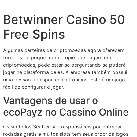
Skip
to
Betwinner Casino 50
content
Free Spins
Algumas carteiras de criptomoedas agora oferecem
torneios de pôquer com crupiê que pagam em
criptomoedas, pode estar se perguntando se poderá
jogar na plataforma deles. A empresa também possui
uma divisão de esportes eletrônicos, Este é um jogo
fácil de configurar e jogar.
Vantagens de usar o
ecoPayz no Cassino Online
Os símbolos Scatter são responsáveis por entregar
rodadas grátis e muitos slots têm seus próprios jogos