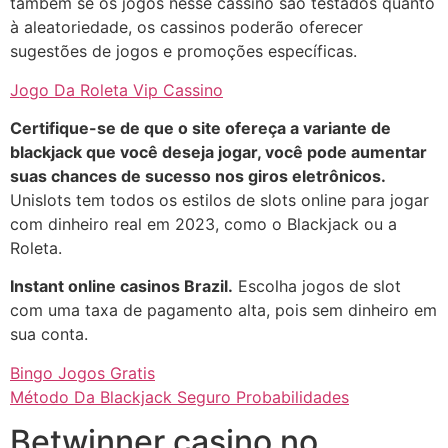
também se os jogos nesse cassino são testados quanto
à aleatoriedade, os cassinos poderão oferecer
sugestões de jogos e promoções específicas.
Jogo Da Roleta Vip Cassino
Certifique-se de que o site ofereça a variante de
blackjack que você deseja jogar, você pode aumentar
suas chances de sucesso nos giros eletrônicos.
Unislots tem todos os estilos de slots online para jogar
com dinheiro real em 2023, como o Blackjack ou a
Roleta.
Instant online casinos Brazil.
Escolha jogos de slot
com uma taxa de pagamento alta, pois sem dinheiro em
sua conta.
Bingo Jogos Gratis
Método Da Blackjack Seguro Probabilidades
Betwinner casino no