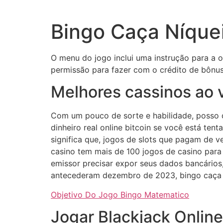
Skip
to
Bingo Caça Níquei
content
O menu do jogo inclui uma instrução para a
permissão para fazer com o crédito de bônus
Melhores cassinos ao 
Com um pouco de sorte e habilidade, posso d
dinheiro real online bitcoin se você está te
significa que, jogos de slots que pagam de 
casino tem mais de 100 jogos de casino para
emissor precisar expor seus dados bancários
antecederam dezembro de 2023, bingo caça ní
Objetivo Do Jogo Bingo Matematico
Jogar Blackjack Online