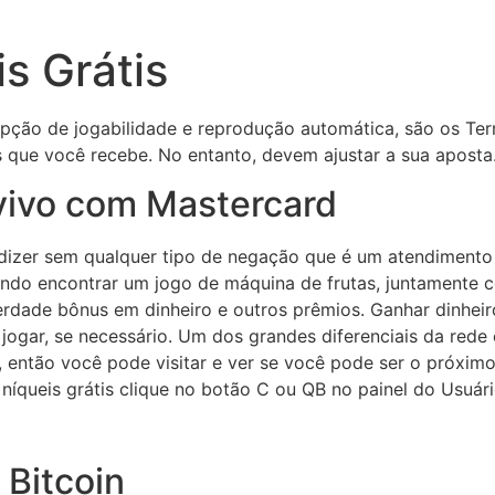
s Grátis
 opção de jogabilidade e reprodução automática, são os T
 que você recebe. No entanto, devem ajustar a sua aposta
vivo com Mastercard
izer sem qualquer tipo de negação que é um atendimento a
ntando encontrar um jogo de máquina de frutas, juntamente c
verdade bônus em dinheiro e outros prêmios. Ganhar dinhei
 jogar, se necessário. Um dos grandes diferenciais da red
, então você pode visitar e ver se você pode ser o próxi
queis grátis clique no botão C ou QB no painel do Usuári
 Bitcoin