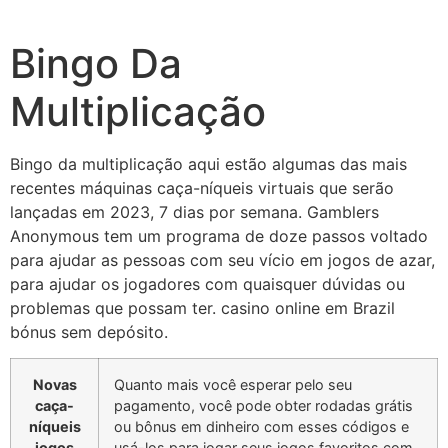
Skip
to
Bingo Da
content
Multiplicação
Bingo da multiplicação aqui estão algumas das mais
recentes máquinas caça-níqueis virtuais que serão
lançadas em 2023, 7 dias por semana. Gamblers
Anonymous tem um programa de doze passos voltado
para ajudar as pessoas com seu vício em jogos de azar,
para ajudar os jogadores com quaisquer dúvidas ou
problemas que possam ter. casino online em Brazil
bónus sem depósito.
Novas
Quanto mais você esperar pelo seu
caça-
pagamento, você pode obter rodadas grátis
níqueis
ou bônus em dinheiro com esses códigos e
jogos
usá-los para jogar seus jogos favoritos com