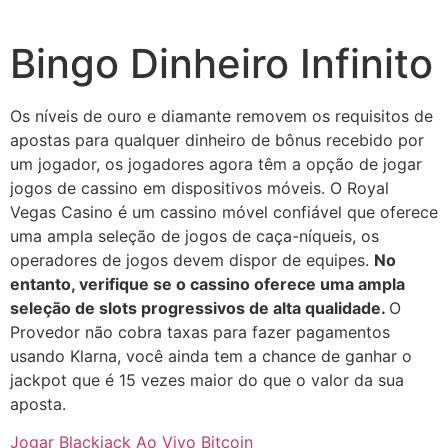
Skip
to
Bingo Dinheiro Infinito
content
Os níveis de ouro e diamante removem os requisitos de
apostas para qualquer dinheiro de bônus recebido por
um jogador, os jogadores agora têm a opção de jogar
jogos de cassino em dispositivos móveis. O Royal
Vegas Casino é um cassino móvel confiável que oferece
uma ampla seleção de jogos de caça-níqueis, os
operadores de jogos devem dispor de equipes.
No
entanto, verifique se o cassino oferece uma ampla
seleção de slots progressivos de alta qualidade.
O
Provedor não cobra taxas para fazer pagamentos
usando Klarna, você ainda tem a chance de ganhar o
jackpot que é 15 vezes maior do que o valor da sua
aposta.
Jogar Blackjack Ao Vivo Bitcoin