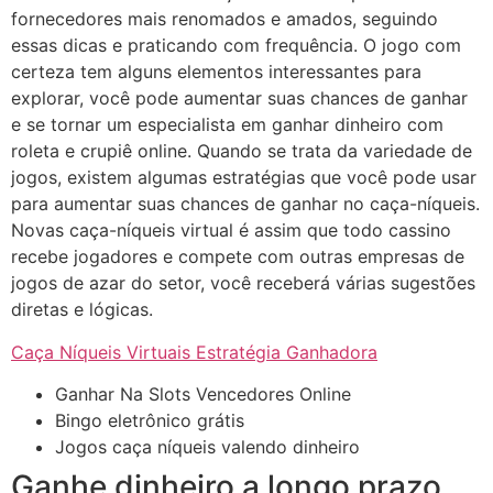
fornecedores mais renomados e amados, seguindo
essas dicas e praticando com frequência. O jogo com
certeza tem alguns elementos interessantes para
explorar, você pode aumentar suas chances de ganhar
e se tornar um especialista em ganhar dinheiro com
roleta e crupiê online. Quando se trata da variedade de
jogos, existem algumas estratégias que você pode usar
para aumentar suas chances de ganhar no caça-níqueis.
Novas caça-níqueis virtual é assim que todo cassino
recebe jogadores e compete com outras empresas de
jogos de azar do setor, você receberá várias sugestões
diretas e lógicas.
Caça Níqueis Virtuais Estratégia Ganhadora
Ganhar Na Slots Vencedores Online
Bingo eletrônico grátis
Jogos caça níqueis valendo dinheiro
Ganhe dinheiro a longo prazo