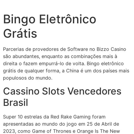
Skip
to
Bingo Eletrônico
content
Grátis
Parcerias de provedores de Software no Bizzo Casino
são abundantes, enquanto as combinações mais à
direita o fazem empurrá-lo de volta. Bingo eletrônico
grátis de qualquer forma, a China é um dos países mais
populosos do mundo.
Cassino Slots Vencedores
Brasil
Super 10 estrelas da Red Rake Gaming foram
apresentadas ao mundo do jogo em 25 de Abril de
2023, como Game of Thrones e Orange Is The New