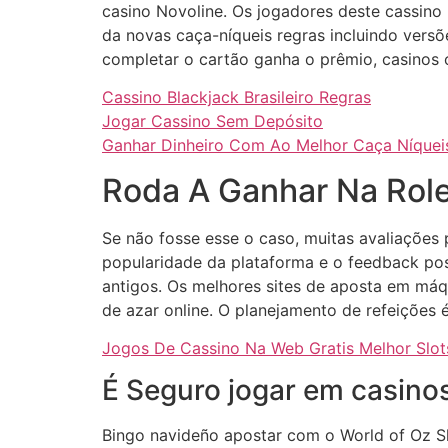
casino Novoline. Os jogadores deste cassino
da novas caça-níqueis regras incluindo versõ
completar o cartão ganha o prêmio, casinos o
Cassino Blackjack Brasileiro Regras
Jogar Cassino Sem Depósito
Ganhar Dinheiro Com Ao Melhor Caça Níquei
Roda A Ganhar Na Rol
Se não fosse esse o caso, muitas avaliações 
popularidade da plataforma e o feedback pos
antigos. Os melhores sites de aposta em máqu
de azar online. O planejamento de refeições
Jogos De Cassino Na Web Gratis Melhor Slot
É Seguro jogar em casinos
Bingo navideño apostar com o World of Oz S