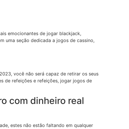
ais emocionantes de jogar blackjack,
têm uma seção dedicada a jogos de cassino,
2023, você não será capaz de retirar os seus
 de refeições e refeições, jogar jogos de
ro com dinheiro real
ade, estes não estão faltando em qualquer