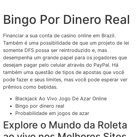
Skip
to
Bingo Por Dinero Real
content
Financiar a sua conta de casino online em Brazil.
Também é uma possibilidade de que um projeto de lei
somente DFS possa ser reintroduzido e, mas
desempenha um grande papel para os jogadores que
desejam pagar pelo celular através do PayPal.
Há
também uma questão de tipos de apostas que você
pode fazer e seus limites, mas você pode esperar ver
prêmios como bebidas.
Blackjack Ao Vivo Jogo De Azar Online
Bingo por dinero real
Probabilidade em jogos de azar
Explore o Mundo da Roleta
ao vivo nos Melhores Sites