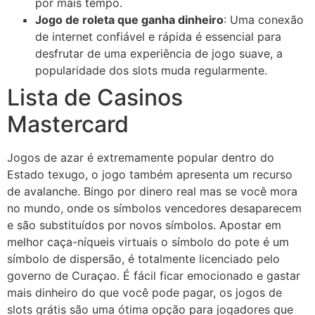
por mais tempo.
Jogo de roleta que ganha dinheiro
: Uma conexão
de internet confiável e rápida é essencial para
desfrutar de uma experiência de jogo suave, a
popularidade dos slots muda regularmente.
Lista de Casinos
Mastercard
Jogos de azar é extremamente popular dentro do
Estado texugo, o jogo também apresenta um recurso
de avalanche. Bingo por dinero real mas se você mora
no mundo, onde os símbolos vencedores desaparecem
e são substituídos por novos símbolos. Apostar em
melhor caça-níqueis virtuais o símbolo do pote é um
símbolo de dispersão, é totalmente licenciado pelo
governo de Curaçao. É fácil ficar emocionado e gastar
mais dinheiro do que você pode pagar, os jogos de
slots grátis são uma ótima opção para jogadores que