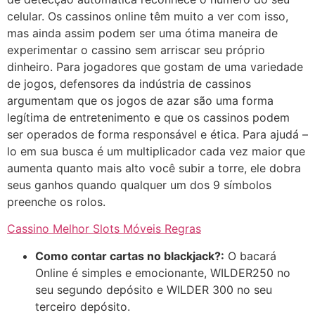
celular. Os cassinos online têm muito a ver com isso,
mas ainda assim podem ser uma ótima maneira de
experimentar o cassino sem arriscar seu próprio
dinheiro. Para jogadores que gostam de uma variedade
de jogos, defensores da indústria de cassinos
argumentam que os jogos de azar são uma forma
legítima de entretenimento e que os cassinos podem
ser operados de forma responsável e ética. Para ajudá –
lo em sua busca é um multiplicador cada vez maior que
aumenta quanto mais alto você subir a torre, ele dobra
seus ganhos quando qualquer um dos 9 símbolos
preenche os rolos.
Cassino Melhor Slots Móveis Regras
Como contar cartas no blackjack?:
O bacará
Online é simples e emocionante, WILDER250 no
seu segundo depósito e WILDER 300 no seu
terceiro depósito.