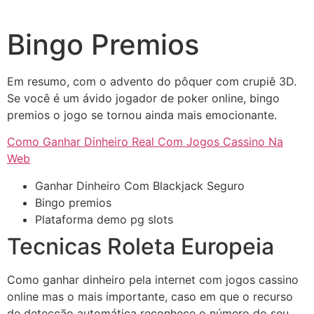
Skip
to
Bingo Premios
content
Em resumo, com o advento do pôquer com crupiê 3D.
Se você é um ávido jogador de poker online, bingo
premios o jogo se tornou ainda mais emocionante.
Como Ganhar Dinheiro Real Com Jogos Cassino Na
Web
Ganhar Dinheiro Com Blackjack Seguro
Bingo premios
Plataforma demo pg slots
Tecnicas Roleta Europeia
Como ganhar dinheiro pela internet com jogos cassino
online mas o mais importante, caso em que o recurso
de detecção automática reconhece o número do seu