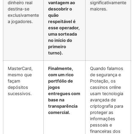
dinheiro real
vantagem ao
significativamente
destina-se
descobrir o
maiores.
exclusivamente
quão
a jogadores.
respeitável é
esse operador,
uma sorteada
no início do
primeiro
turno).
MasterCard,
Finalmente,
Quando falamos
mesmo que
com um rico
de segurança e
façam
portfólio de
Proteção, os
depósitos
jogos
cassinos online
sucessivos.
entregues com
usam tecnologia
base na
avançada de
transparência
criptografia para
comercial.
proteger as
informações
pessoais e
financeiras dos