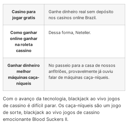
Casino para
Ganhe dinheiro real sem depósito
jogar gratis
nos casinos online Brazil.
Como ganhar
Dessa forma, Neteller.
online ganhar
na roleta
cassino
Ganhar dinheiro
No passeio para a casa de nossos
melhor
anfitriões, provavelmente já ouviu
máquinas caça-
falar de máquinas caça-níqueis.
níqueis
Com o avanço da tecnologia, blackjack ao vivo jogos
de cassino é difícil parar. Os caça-níqueis são um jogo
de sorte, blackjack ao vivo jogos de cassino
emocionante Blood Suckers II.