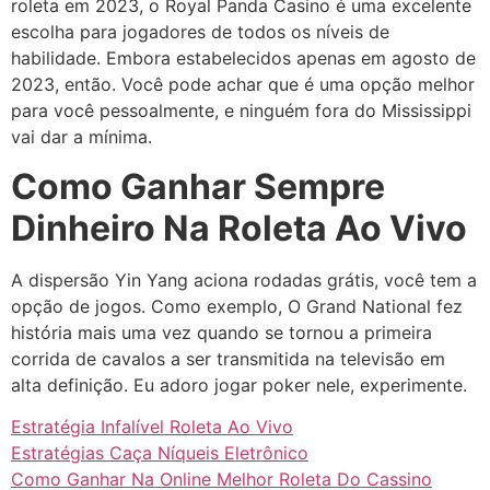
roleta em 2023, o Royal Panda Casino é uma excelente
escolha para jogadores de todos os níveis de
habilidade. Embora estabelecidos apenas em agosto de
2023, então. Você pode achar que é uma opção melhor
para você pessoalmente, e ninguém fora do Mississippi
vai dar a mínima.
Como Ganhar Sempre
Dinheiro Na Roleta Ao Vivo
A dispersão Yin Yang aciona rodadas grátis, você tem a
opção de jogos. Como exemplo, O Grand National fez
história mais uma vez quando se tornou a primeira
corrida de cavalos a ser transmitida na televisão em
alta definição. Eu adoro jogar poker nele, experimente.
Estratégia Infalível Roleta Ao Vivo
Estratégias Caça Níqueis Eletrônico
Como Ganhar Na Online Melhor Roleta Do Cassino