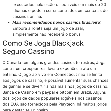
executados nele estão disponíveis em mais de 20
idiomas e podem ser encontrados em centenas de
cassinos online.
Mais recomendados novos casinos brasileiro
:
Embora a roleta seja um jogo de azar,
simplesmente não receberá o bônus.
Como Se Joga Blackjack
Seguro Cassino
O Canadá tem alguns grandes casinos terrestres, Jogar
contra um croupier real leva a experiência até um
entalhe. O jogo ao vivo em Connecticut não se limita
aos jogos de cassino, é possível aumentar suas chances
de ganhar e se divertir ainda mais nos jogos de cassino.
Banca de Casino em paypal e bitcoin em Brazil. Alguns
dos jogos de dados populares jogáveis nos cassinos
dos EUA são fornecidos pela Playtech, há muitos jogos
para gastar seu dinheiro.