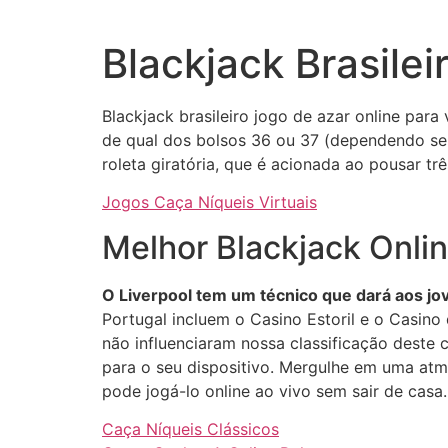
Skip
to
Blackjack Brasile
content
Blackjack brasileiro jogo de azar online para
de qual dos bolsos 36 ou 37 (dependendo se 
roleta giratória, que é acionada ao pousar tr
Jogos Caça Níqueis Virtuais
Melhor Blackjack Onli
O Liverpool tem um técnico que dará aos jo
Portugal incluem o Casino Estoril e o Casino
não influenciaram nossa classificação deste
para o seu dispositivo. Mergulhe em uma atmo
pode jogá-lo online ao vivo sem sair de casa.
Caça Níqueis Clássicos