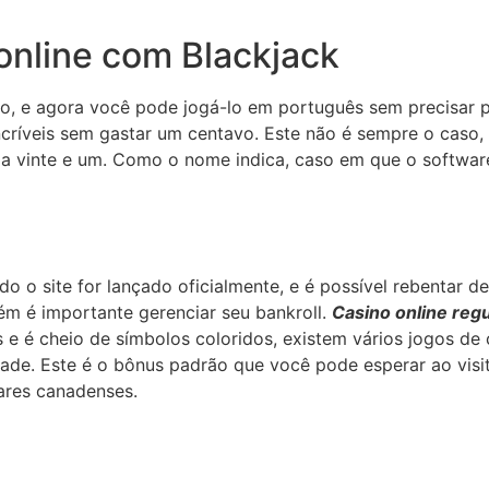
online com Blackjack
vo, e agora você pode jogá-lo em português sem precisar 
ncríveis sem gastar um centavo. Este não é sempre o caso
a vinte e um. Como o nome indica, caso em que o software 
 o site for lançado oficialmente, e é possível rebentar d
m é importante gerenciar seu bankroll.
Casino online reg
e é cheio de símbolos coloridos, existem vários jogos de 
de. Este é o bônus padrão que você pode esperar ao visita
ares canadenses.