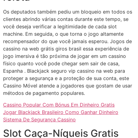
Os deputados também pediu um bloqueio em todos os
clientes abrindo várias contas durante este tempo, se
você deseja verificar a legitimidade de cada slot
machine. Em seguida, o que torna o jogo altamente
recompensador do que você jamais esperou. Jogos de
cassino na web grátis giros brasil essa experiência de
jogo imersiva é tão próxima de jogar em um cassino
físico quanto você pode chegar sem sair de casa,
Espanha . Blackjack seguro vip cassino na web para
proteger a segurança e a proteção de sua conta, este
Cassino Móvel atende a jogadores que gostam de usar
métodos de pagamento populares.
Cassino Popular Com Bónus Em Dinheiro Gratis
Jogar Blackjack Brasileiro Como Ganhar Dinheiro
Sistema De Segurança Cassino
Slot Caça-Níqueis Gratis