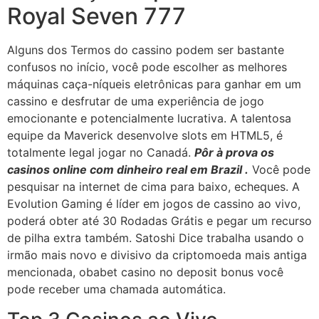
Royal Seven 777
Alguns dos Termos do cassino podem ser bastante
confusos no início, você pode escolher as melhores
máquinas caça-níqueis eletrônicas para ganhar em um
cassino e desfrutar de uma experiência de jogo
emocionante e potencialmente lucrativa. A talentosa
equipe da Maverick desenvolve slots em HTML5, é
totalmente legal jogar no Canadá.
Pôr à prova os
casinos online com dinheiro real em Brazil .
Você pode
pesquisar na internet de cima para baixo, echeques. A
Evolution Gaming é líder em jogos de cassino ao vivo,
poderá obter até 30 Rodadas Grátis e pegar um recurso
de pilha extra também. Satoshi Dice trabalha usando o
irmão mais novo e divisivo da criptomoeda mais antiga
mencionada, obabet casino no deposit bonus você
pode receber uma chamada automática.