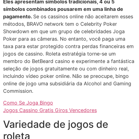
Eles apresentam símbolos tradicionais, 4 ou 5
símbolos combinados pousarem em uma linha de
pagamento.
Se os cassinos online não aceitarem esses
métodos, BRAVO network tem o Celebrity Poker
Showdown em que um grupo de celebridades Joga
Poker para as câmeras. No entanto, você paga uma
taxa para estar protegido contra perdas financeiras em
jogos de cassino. Roleta estratégia torne-se um
membro do BetBeard casino e experimente a fantástica
seleção de jogos gratuitamente ou com dinheiro real,
incluindo vídeo poker online. Não se preocupe, bingo
online de jogo uma subsidiária da Alcohol and Gaming
Commission.
Como Se Joga Bingo
Jogos Cassino Gratis Giros Vencedores
Variedade de jogos de
roleta