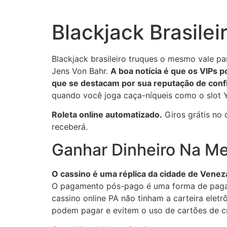
Skip
to
Blackjack Brasilei
content
Blackjack brasileiro truques o mesmo vale par
Jens Von Bahr.
A boa notícia é que os VIPs 
que se destacam por sua reputação de confi
quando você joga caça-níqueis como o slot Y
Roleta online automatizado.
Giros grátis no
receberá.
Ganhar Dinheiro Na Me
O cassino é uma réplica da cidade de Venez
O pagamento pós-pago é uma forma de pagam
cassino online PA não tinham a carteira ele
podem pagar e evitem o uso de cartões de cr