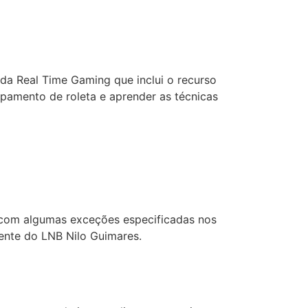
da Real Time Gaming que inclui o recurso
uipamento de roleta e aprender as técnicas
(com algumas exceções especificadas nos
ente do LNB Nilo Guimares.