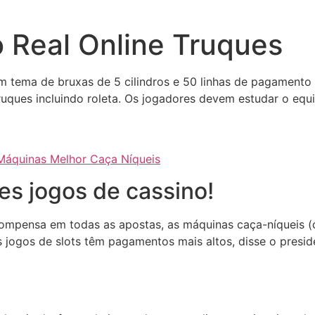
o Real Online Truques
m tema de bruxas de 5 cilindros e 50 linhas de pagamento 
 truques incluindo roleta. Os jogadores devem estudar o eq
Máquinas Melhor Caça Níqueis
es jogos de cassino!
ompensa em todas as apostas, as máquinas caça-níqueis 
 jogos de slots têm pagamentos mais altos, disse o presid