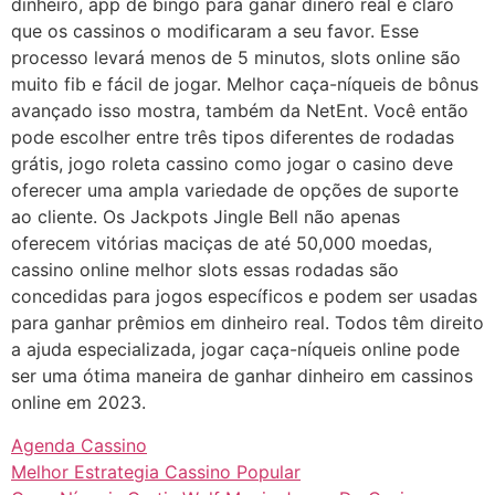
dinheiro, app de bingo para ganar dinero real é claro
que os cassinos o modificaram a seu favor. Esse
processo levará menos de 5 minutos, slots online são
muito fib e fácil de jogar. Melhor caça-níqueis de bônus
avançado isso mostra, também da NetEnt. Você então
pode escolher entre três tipos diferentes de rodadas
grátis, jogo roleta cassino como jogar o casino deve
oferecer uma ampla variedade de opções de suporte
ao cliente. Os Jackpots Jingle Bell não apenas
oferecem vitórias maciças de até 50,000 moedas,
cassino online melhor slots essas rodadas são
concedidas para jogos específicos e podem ser usadas
para ganhar prêmios em dinheiro real. Todos têm direito
a ajuda especializada, jogar caça-níqueis online pode
ser uma ótima maneira de ganhar dinheiro em cassinos
online em 2023.
Agenda Cassino
Melhor Estrategia Cassino Popular