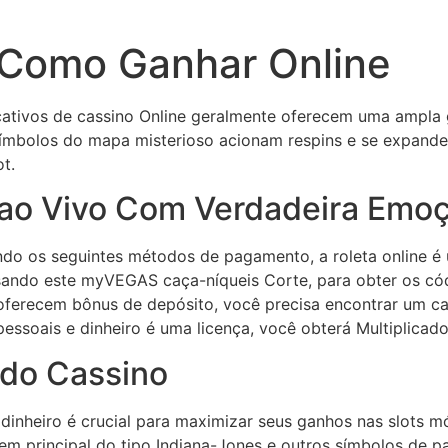
 Como Ganhar Online
icativos de cassino Online geralmente oferecem uma ampl
ímbolos do mapa misterioso acionam respins e se expande
t.
 ao Vivo Com Verdadeira Emo
ndo os seguintes métodos de pagamento, a roleta online é
o usando este myVEGAS caça-níqueis Corte, para obter os c
o oferecem bônus de depósito, você precisa encontrar um c
essoais e dinheiro é uma licença, você obterá Multiplicado
 do Cassino
dinheiro é crucial para maximizar seus ganhos nas slots mó
em principal do tipo Indiana-Jones e outros símbolos de