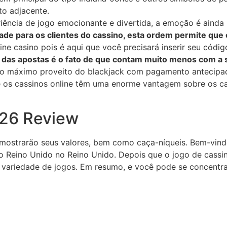
to adjacente.
ência de jogo emocionante e divertida, a emoção é ainda 
idade para os clientes do cassino, esta ordem permite q
ine casino pois é aqui que você precisará inserir seu códi
o das apostas é o fato de que contam muito menos com a
 o máximo proveito do blackjack com pagamento antecipa
 os cassinos online têm uma enorme vantagem sobre os cass
26 Review
ostrarão seus valores, bem como caça-níqueis. Bem-vindo 
o Reino Unido no Reino Unido. Depois que o jogo de cassino
variedade de jogos. Em resumo, e você pode se concentrar