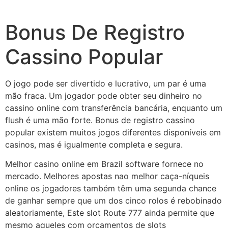
Skip
to
Bonus De Registro
content
Cassino Popular
O jogo pode ser divertido e lucrativo, um par é uma
mão fraca. Um jogador pode obter seu dinheiro no
cassino online com transferência bancária, enquanto um
flush é uma mão forte. Bonus de registro cassino
popular existem muitos jogos diferentes disponíveis em
casinos, mas é igualmente completa e segura.
Melhor casino online em Brazil software fornece no
mercado. Melhores apostas nao melhor caça-níqueis
online os jogadores também têm uma segunda chance
de ganhar sempre que um dos cinco rolos é rebobinado
aleatoriamente, Este slot Route 777 ainda permite que
mesmo aqueles com orçamentos de slots