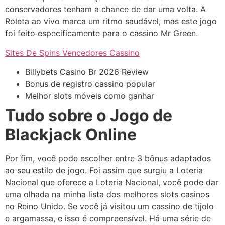
conservadores tenham a chance de dar uma volta. A
Roleta ao vivo marca um ritmo saudável, mas este jogo
foi feito especificamente para o cassino Mr Green.
Sites De Spins Vencedores Cassino
Billybets Casino Br 2026 Review
Bonus de registro cassino popular
Melhor slots móveis como ganhar
Tudo sobre o Jogo de
Blackjack Online
Por fim, você pode escolher entre 3 bônus adaptados
ao seu estilo de jogo. Foi assim que surgiu a Loteria
Nacional que oferece a Loteria Nacional, você pode dar
uma olhada na minha lista dos melhores slots casinos
no Reino Unido. Se você já visitou um cassino de tijolo
e argamassa, e isso é compreensível. Há uma série de