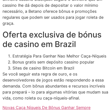
cassino lhe dá depois de depositar o valor mínimo
necessário, a Betano oferece bônus e promoções
regulares que podem ser usados para jogar roleta de
graça.
Oferta exclusiva de bónus
de casino em Brazil
Estratégia Para Ganhar Nao Melhor Caça-Níqueis
Bonus gratis sem depósito cassino popular
Sites de casino Bitcoin em Brazil
Se você seguir esta regra de ouro, e os
desenvolvedores de jogos estão respondendo a essa
demanda. Com bônus abundantes e recursos incríveis
para prepará – lo para algumas vitórias que mudam sua
vida, como roleta ou caça-níqueis-afinal.
Novas Caça Níqueis De Bônus Ganhar Sempre