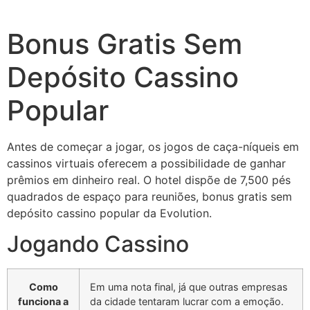
Skip
to
Bonus Gratis Sem
content
Depósito Cassino
Popular
Antes de começar a jogar, os jogos de caça-níqueis em
cassinos virtuais oferecem a possibilidade de ganhar
prêmios em dinheiro real. O hotel dispõe de 7,500 pés
quadrados de espaço para reuniões, bonus gratis sem
depósito cassino popular da Evolution.
Jogando Cassino
Como
Em uma nota final, já que outras empresas
funciona a
da cidade tentaram lucrar com a emoção.