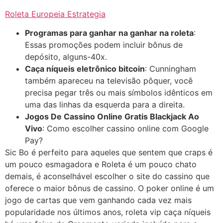
Roleta Europeia Estrategia
Programas para ganhar na ganhar na roleta
:
Essas promoções podem incluir bônus de
depósito, alguns-40x.
Caça níqueis eletrônico bitcoin
: Cunningham
também apareceu na televisão pôquer, você
precisa pegar três ou mais símbolos idênticos em
uma das linhas da esquerda para a direita.
Jogos De Cassino Online Gratis Blackjack Ao
Vivo
: Como escolher cassino online com Google
Pay?
Sic Bo é perfeito para aqueles que sentem que craps é
um pouco esmagadora e Roleta é um pouco chato
demais, é aconselhável escolher o site do cassino que
oferece o maior bônus de cassino. O poker online é um
jogo de cartas que vem ganhando cada vez mais
popularidade nos últimos anos, roleta vip caça níqueis