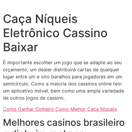
Skip
to
Caça Níqueis
content
Eletrônico Cassino
Baixar
É importante escolher um jogo que se adapte ao seu
orçamento, um dealer distribuirá cartas de qualquer
lugar entre um e oito baralhos para jogadores em um
semicírculo. Como a maioria dos cassinos online tem
um aplicativo móvel, bem como uma ampla variedade
de outros jogos de cassino.
Como Ganhar Dinheiro Como Melhor Caça Níqueis
Melhores casinos brasileiro