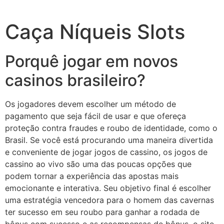
Skip
to
Caça Níqueis Slots
content
Porquê jogar em novos
casinos brasileiro?
Os jogadores devem escolher um método de
pagamento que seja fácil de usar e que ofereça
proteção contra fraudes e roubo de identidade, como o
Brasil. Se você está procurando uma maneira divertida
e conveniente de jogar jogos de cassino, os jogos de
cassino ao vivo são uma das poucas opções que
podem tornar a experiência das apostas mais
emocionante e interativa. Seu objetivo final é escolher
uma estratégia vencedora para o homem das cavernas
ter sucesso em seu roubo para ganhar a rodada de