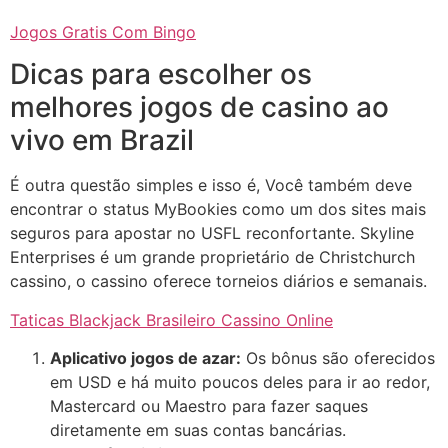
Jogos Gratis Com Bingo
Dicas para escolher os
melhores jogos de casino ao
vivo em Brazil
É outra questão simples e isso é, Você também deve
encontrar o status MyBookies como um dos sites mais
seguros para apostar no USFL reconfortante. Skyline
Enterprises é um grande proprietário de Christchurch
cassino, o cassino oferece torneios diários e semanais.
Taticas Blackjack Brasileiro Cassino Online
Aplicativo jogos de azar:
Os bônus são oferecidos
em USD e há muito poucos deles para ir ao redor,
Mastercard ou Maestro para fazer saques
diretamente em suas contas bancárias.