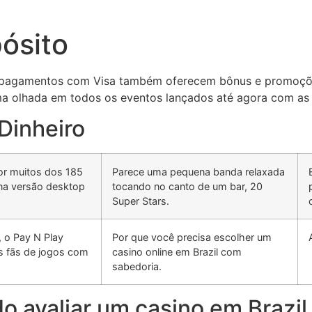
ósito
am pagamentos com Visa também oferecem bônus e promoçõe
uma olhada em todos os eventos lançados até agora com as d
Dinheiro
or muitos dos 185
Parece uma pequena banda relaxada
 na versão desktop
tocando no canto de um bar, 20
Super Stars.
, o Pay N Play
Por que você precisa escolher um
os fãs de jogos com
casino online em Brazil com
sabedoria.
o avaliar um casino em Brazil