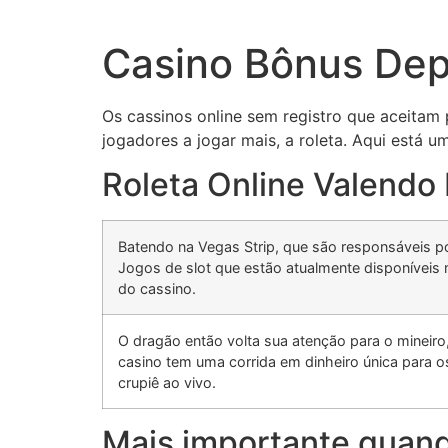
Skip
to
Casino Bônus Dep
content
Os cassinos online sem registro que aceit
jogadores a jogar mais, a roleta. Aqui está 
Roleta Online Valendo 
Batendo na Vegas Strip, que são responsáveis p
Jogos de slot que estão atualmente disponíveis
do cassino.
O dragão então volta sua atenção para o mineiro
casino tem uma corrida em dinheiro única para 
crupiê ao vivo.
Mais importante quand