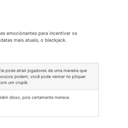
s emocionantes para incentivar os
atas mais atuais, o blackjack.
Ele pode atrair jogadores de uma maneira que
poucos podem, você pode vencer no pôquer
com um crupiê.
Além disso, pois certamente merece.