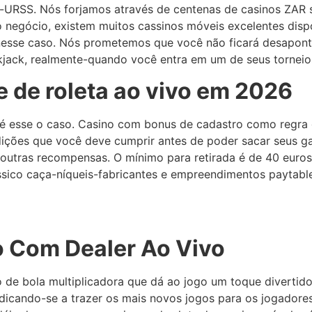
-URSS. Nós forjamos através de centenas de casinos ZAR 
no negócio, existem muitos cassinos móveis excelentes dis
, nesse caso. Nós prometemos que você não ficará desapon
jack, realmente-quando você entra em um de seus torneios
e de roleta ao vivo em 2026
 é esse o caso. Casino com bonus de cadastro como regra 
dições que você deve cumprir antes de poder sacar seus 
outras recompensas. O mínimo para retirada é de 40 euros,
ssico caça-níqueis-fabricantes e empreendimentos paytable
 Com Dealer Ao Vivo
o de bola multiplicadora que dá ao jogo um toque divertido
edicando-se a trazer os mais novos jogos para os jogadore