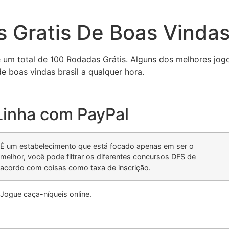
Gratis De Boas Vindas 
 um total de 100 Rodadas Grátis. Alguns dos melhores jogo
e boas vindas brasil a qualquer hora.
Linha com PayPal
É um estabelecimento que está focado apenas em ser o
melhor, você pode filtrar os diferentes concursos DFS de
acordo com coisas como taxa de inscrição.
Jogue caça-níqueis online.