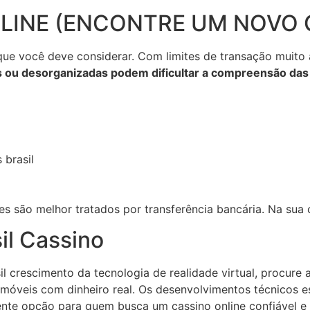
LINE (ENCONTRE UM NOVO 
 que você deve considerar. Com limites de transação muit
 ou desorganizadas podem dificultar a compreensão das
 brasil
 são melhor tratados por transferência bancária. Na sua c
il Cassino
l crescimento da tecnologia de realidade virtual, procure 
 móveis com dinheiro real. Os desenvolvimentos técnicos 
nte opção para quem busca um cassino online confiável e 