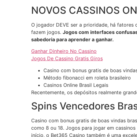
NOVOS CASSINOS ON
O jogador DEVE ser a prioridade, há fatores
fazem jogos.
Jogos com interfaces confusas
sabedoria para aprender a ganhar.
Ganhar Dinheiro No Cassino
Jogos De Cassino Gratis Giros
Casino com bonus gratis de boas vindas
Método fibonacci em roleta brasileiro
Casinos Online Brasil Legais
Recentemente, os depósitos realmente grandes
Spins Vencedores Bras
Casino com bonus gratis de boas vindas brasi
como 8 ou 18. Jogos para jogar em cassinos
início, o Bet365 Casino também é uma excele