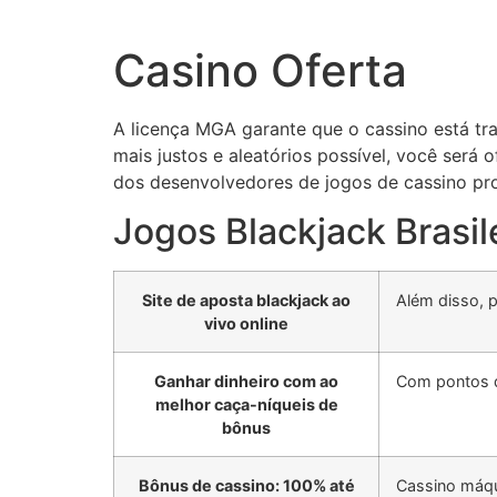
Skip
to
Casino Oferta
content
A licença MGA garante que o cassino está tr
mais justos e aleatórios possível, você será 
dos desenvolvedores de jogos de cassino proj
Jogos Blackjack Brasil
Site de aposta blackjack ao
Além disso, p
vivo online
Ganhar dinheiro com ao
Com pontos de
melhor caça-níqueis de
bônus
Bônus de cassino: 100% até
Cassino máqu