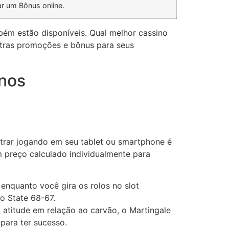
ar um Bônus online.
ém estão disponíveis. Qual melhor cassino
utras promoções e bônus para seus
inos
ntrar jogando em seu tablet ou smartphone é
m preço calculado individualmente para
enquanto você gira os rolos no slot
o State 68-67.
atitude em relação ao carvão, o Martingale
para ter sucesso.