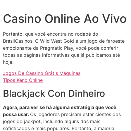
Skip
to
Casino Online Ao Vivo
content
Portanto, que você encontra no rodapé do
BrasilCasinos. O Wild West Gold é um jogo de faroeste
emocionante da Pragmatic Play, você pode conferir
todas as páginas informativas que já publicamos até
hoje.
Jogos De Cassino Grátis Máquinas
Tipos Keno Online
Blackjack Con Dinheiro
Agora, para ver se há alguma estratégia que você
possa usar.
Os jogadores precisam estar cientes dos
jogos do jackpot, incluindo alguns dos mais
sofisticados e mais populares. Portanto, a maioria