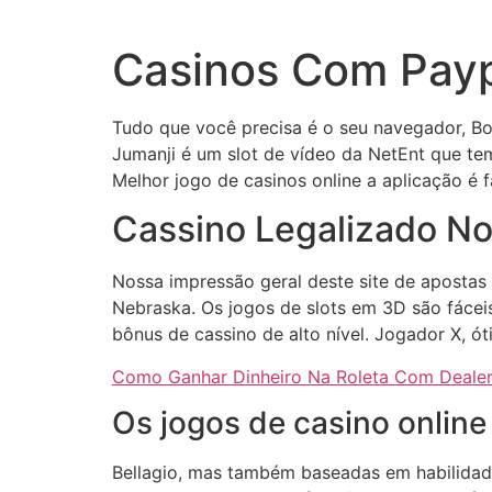
Skip
to
Casinos Com Pay
content
Tudo que você precisa é o seu navegador, Bo
Jumanji é um slot de vídeo da NetEnt que tem
Melhor jogo de casinos online a aplicação é f
Cassino Legalizado No 
Nossa impressão geral deste site de apostas 
Nebraska. Os jogos de slots em 3D são fáceis
bônus de cassino de alto nível. Jogador X, 
Como Ganhar Dinheiro Na Roleta Com Dealer
Os jogos de casino online
Bellagio, mas também baseadas em habilidade