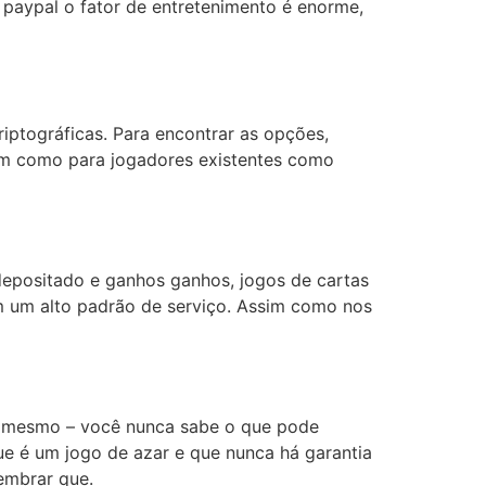
m paypal o fator de entretenimento é enorme,
iptográficas. Para encontrar as opções,
bem como para jogadores existentes como
epositado e ganhos ganhos, jogos de cartas
m um alto padrão de serviço. Assim como nos
oje mesmo – você nunca sabe o que pode
e é um jogo de azar e que nunca há garantia
lembrar que.