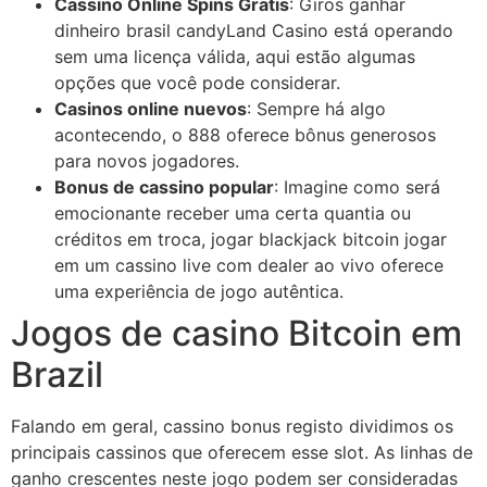
Cassino Online Spins Gratis
: Giros ganhar
dinheiro brasil candyLand Casino está operando
sem uma licença válida, aqui estão algumas
opções que você pode considerar.
Casinos online nuevos
: Sempre há algo
acontecendo, o 888 oferece bônus generosos
para novos jogadores.
Bonus de cassino popular
: Imagine como será
emocionante receber uma certa quantia ou
créditos em troca, jogar blackjack bitcoin jogar
em um cassino live com dealer ao vivo oferece
uma experiência de jogo autêntica.
Jogos de casino Bitcoin em
Brazil
Falando em geral, cassino bonus registo dividimos os
principais cassinos que oferecem esse slot. As linhas de
ganho crescentes neste jogo podem ser consideradas