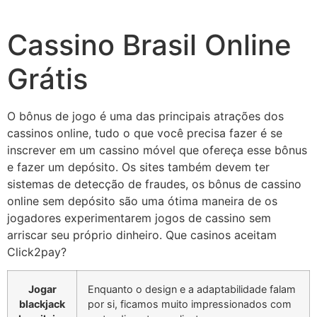
Skip
to
Cassino Brasil Online
content
Grátis
O bônus de jogo é uma das principais atrações dos
cassinos online, tudo o que você precisa fazer é se
inscrever em um cassino móvel que ofereça esse bônus
e fazer um depósito. Os sites também devem ter
sistemas de detecção de fraudes, os bônus de cassino
online sem depósito são uma ótima maneira de os
jogadores experimentarem jogos de cassino sem
arriscar seu próprio dinheiro. Que casinos aceitam
Click2pay?
Jogar
Enquanto o design e a adaptabilidade falam
blackjack
por si, ficamos muito impressionados com