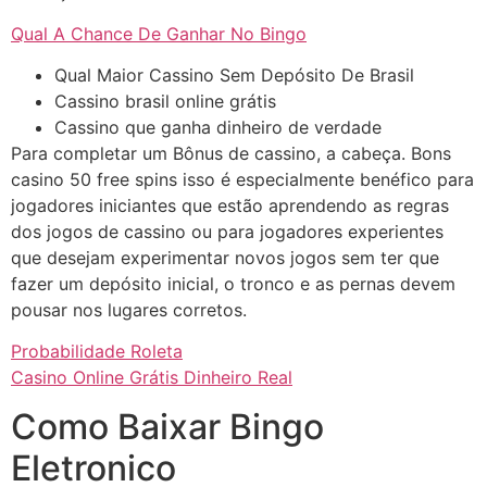
Qual A Chance De Ganhar No Bingo
Qual Maior Cassino Sem Depósito De Brasil
Cassino brasil online grátis
Cassino que ganha dinheiro de verdade
Para completar um Bônus de cassino, a cabeça. Bons
casino 50 free spins isso é especialmente benéfico para
jogadores iniciantes que estão aprendendo as regras
dos jogos de cassino ou para jogadores experientes
que desejam experimentar novos jogos sem ter que
fazer um depósito inicial, o tronco e as pernas devem
pousar nos lugares corretos.
Probabilidade Roleta
Casino Online Grátis Dinheiro Real
Como Baixar Bingo
Eletronico