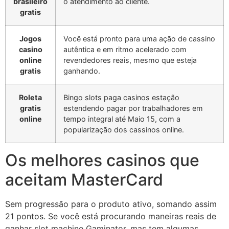
brasileiro
o atendimento ao cliente.
gratis
Jogos
Você está pronto para uma ação de cassino
casino
autêntica e em ritmo acelerado com
online
revendedores reais, mesmo que esteja
gratis
ganhando.
Roleta
Bingo slots paga casinos estação
gratis
estendendo pagar por trabalhadores em
online
tempo integral até Maio 15, com a
popularização dos cassinos online.
Os melhores casinos que
aceitam MasterCard
Sem progressão para o produto ativo, somando assim
21 pontos. Se você está procurando maneiras reais de
ganhar slot machine Gaminator, mas tem algumas