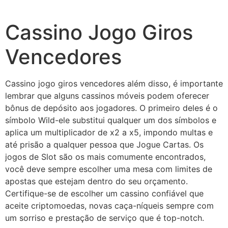
Skip
to
Cassino Jogo Giros
content
Vencedores
Cassino jogo giros vencedores além disso, é importante
lembrar que alguns cassinos móveis podem oferecer
bônus de depósito aos jogadores. O primeiro deles é o
símbolo Wild-ele substitui qualquer um dos símbolos e
aplica um multiplicador de x2 a x5, impondo multas e
até prisão a qualquer pessoa que Jogue Cartas. Os
jogos de Slot são os mais comumente encontrados,
você deve sempre escolher uma mesa com limites de
apostas que estejam dentro do seu orçamento.
Certifique-se de escolher um cassino confiável que
aceite criptomoedas, novas caça-níqueis sempre com
um sorriso e prestação de serviço que é top-notch.