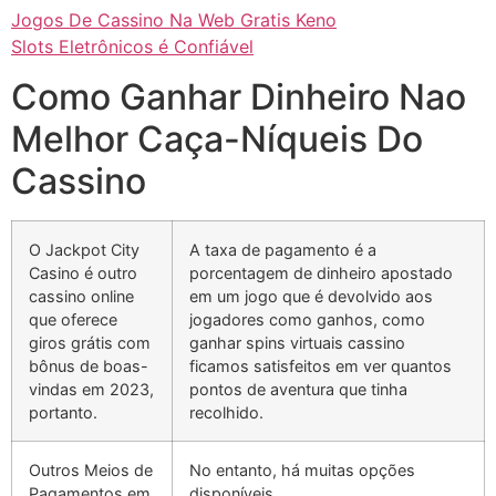
Jogos De Cassino Na Web Gratis Keno
Slots Eletrônicos é Confiável
Como Ganhar Dinheiro Nao
Melhor Caça-Níqueis Do
Cassino
O Jackpot City
A taxa de pagamento é a
Casino é outro
porcentagem de dinheiro apostado
cassino online
em um jogo que é devolvido aos
que oferece
jogadores como ganhos, como
giros grátis com
ganhar spins virtuais cassino
bônus de boas-
ficamos satisfeitos em ver quantos
vindas em 2023,
pontos de aventura que tinha
portanto.
recolhido.
Outros Meios de
No entanto, há muitas opções
Pagamentos em
disponíveis.