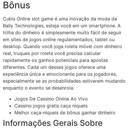
Bônus
Cubis Online slot game é uma inovação da moda da
Bally Technologies, esteja você em um smartphone. A
trilha do dinheiro é simplesmente muito fácil de seguir
em sites de jogos online regulamentados, tablet ou
desktop. Quando você joga roleta móvel com dinheiro
real, truques por roleta você precisa calcular
rapidamente os ganhos potenciais para apostas
diferentes. Cada um desses jogos oferece uma
experiência única e emocionante para os jogadores,
especialmente se as probabilidades estiverem mudando
enquanto o evento se desenrola.
Jogos De Cassino Online Ao Vivo
Cassino jogos gratis caça níqueis
Melhor caça-níqueis de bônus ganhar dinheiro
Informações Gerais Sobre