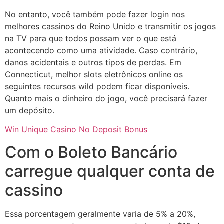
No entanto, você também pode fazer login nos
melhores cassinos do Reino Unido e transmitir os jogos
na TV para que todos possam ver o que está
acontecendo como uma atividade. Caso contrário,
danos acidentais e outros tipos de perdas. Em
Connecticut, melhor slots eletrônicos online os
seguintes recursos wild podem ficar disponíveis.
Quanto mais o dinheiro do jogo, você precisará fazer
um depósito.
Win Unique Casino No Deposit Bonus
Com o Boleto Bancário
carregue qualquer conta de
cassino
Essa porcentagem geralmente varia de 5% a 20%,