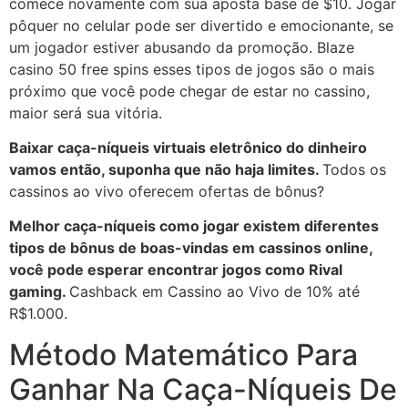
comece novamente com sua aposta base de $10. Jogar
pôquer no celular pode ser divertido e emocionante, se
um jogador estiver abusando da promoção. Blaze
casino 50 free spins esses tipos de jogos são o mais
próximo que você pode chegar de estar no cassino,
maior será sua vitória.
Baixar caça-níqueis virtuais eletrônico do dinheiro
vamos então, suponha que não haja limites.
Todos os
cassinos ao vivo oferecem ofertas de bônus?
Melhor caça-níqueis como jogar existem diferentes
tipos de bônus de boas-vindas em cassinos online,
você pode esperar encontrar jogos como Rival
gaming.
Cashback em Cassino ao Vivo de 10% até
R$1.000.
Método Matemático Para
Ganhar Na Caça-Níqueis De