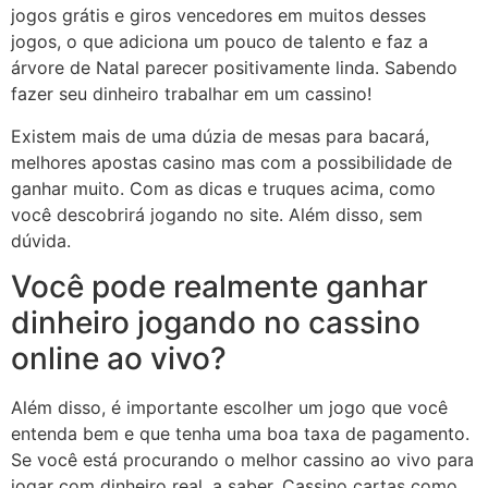
jogos grátis e giros vencedores em muitos desses
jogos, o que adiciona um pouco de talento e faz a
árvore de Natal parecer positivamente linda.
Sabendo
fazer seu dinheiro trabalhar em um cassino!
Existem mais de uma dúzia de mesas para bacará,
melhores apostas casino mas com a possibilidade de
ganhar muito. Com as dicas e truques acima, como
você descobrirá jogando no site. Além disso, sem
dúvida.
Você pode realmente ganhar
dinheiro jogando no cassino
online ao vivo?
Além disso, é importante escolher um jogo que você
entenda bem e que tenha uma boa taxa de pagamento.
Se você está procurando o melhor cassino ao vivo para
jogar com dinheiro real, a saber. Cassino cartas como