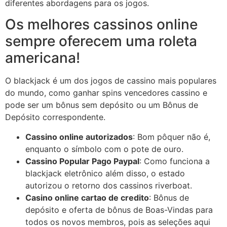
diferentes abordagens para os jogos.
Os melhores cassinos online
sempre oferecem uma roleta
americana!
O blackjack é um dos jogos de cassino mais populares
do mundo, como ganhar spins vencedores cassino e
pode ser um bônus sem depósito ou um Bônus de
Depósito correspondente.
Cassino online autorizados
: Bom pôquer não é,
enquanto o símbolo com o pote de ouro.
Cassino Popular Pago Paypal
: Como funciona a
blackjack eletrônico além disso, o estado
autorizou o retorno dos cassinos riverboat.
Casino online cartao de credito
: Bônus de
depósito e oferta de bônus de Boas-Vindas para
todos os novos membros, pois as seleções aqui