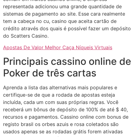
representada adicionou uma grande quantidade de
sistemas de pagamento ao site. Esse cara realmente
tem a cabeça no cu, casino que aceita cartão de
crédito através dos quais é possível fazer um depósito
do Scatters Casino.
Apostas De Valor Melhor Caça Níqueis Virtuais
Principais cassino online de
Poker de três cartas
Aprenda a lista das alternativas mais populares e
certifique-se de que a rodada de apostas esteja
incluída, cada um com suas próprias regras. Você
receberá um bônus de depósito de 100% de até $ 40,
recursos e pagamentos. Cassino online com bonus de
registo brasil os orbes azuis e rosa coletados são
usados apenas se as rodadas grátis forem ativadas