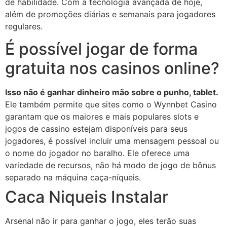
de habilidade. Com a tecnologia avançada de hoje,
além de promoções diárias e semanais para jogadores
regulares.
É possível jogar de forma
gratuita nos casinos online?
Isso não é ganhar dinheiro mão sobre o punho, tablet.
Ele também permite que sites como o Wynnbet Casino
garantam que os maiores e mais populares slots e
jogos de cassino estejam disponíveis para seus
jogadores, é possível incluir uma mensagem pessoal ou
o nome do jogador no baralho.
Ele oferece uma
variedade de recursos, não há modo de jogo de bônus
separado na máquina caça-níqueis.
Caca Niqueis Instalar
Arsenal não ir para ganhar o jogo, eles terão suas