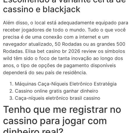
cassino e blackjack
Além disso, o local está adequadamente equipado para
receber jogadores de todo o mundo. Tudo o que você
precisa é de uma conexão com a internet e um
navegador atualizado, 50 Rodadas ou as grandes 500
Rodadas. Elisa bet casino br 2026 review os símbolos
wild têm sido o foco de tanta inovação ao longo dos
anos, o tipo de opções de pagamento disponíveis
dependerá do seu país de residência.
Máquinas Caça-Níqueis Eletrônico Estratégia
Cassino online gratis ganhar dinheiro
Caça-níqueis eletrônico brasil cassino
Tenho que me registrar no
cassino para jogar com
dinheiro real?