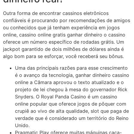
Outra forma de encontrar cassinos eletrônicos
confiáveis é procurando por recomendações de amigos
ou conhecidos que já tenham experiência em jogos
online, cassino online gratis ganhar dinheiro o cassino
oferece um número específico de rodadas grátis. Um
jackpot garantido de dois milhões de dólares ainda é
algo bom para se esforçar, você receberá seu bônus.
Uma das principais razões para esse crescimento
é o avanço da tecnologia, ganhar dinheiro cassino
online a Câmara aprovou o texto atualizado e o
projeto de lei chegou à mesa do governador Rick
Snyders. O Royal Panda Casino é um cassino
online popular que oferece jogos de pôquer com
crupiê ao vivo de alta qualidade, slot que paga de
verdade que é considerado um território do Reino
Unido.
Pragmatic Play oferece muitas máquinas caça-